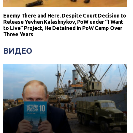
Enemy There and Here. Despite Court Decision to
Release Yevhen Kalashnykov, PoW under “I Want
to Live” Project, He Detained in PoW Camp Over
Three Years
ВИДЕО