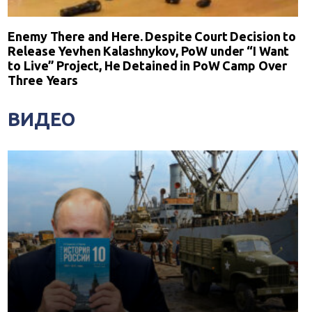
Enemy There and Here. Despite Court Decision to
Release Yevhen Kalashnykov, PoW under “I Want
to Live” Project, He Detained in PoW Camp Over
Three Years
ВИДЕО