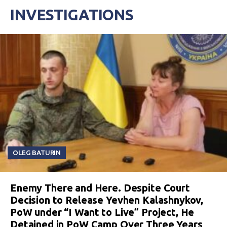
INVESTIGATIONS
OLEG BATURIN
Enemy There and Here. Despite Court
Decision to Release Yevhen Kalashnykov,
PoW under “I Want to Live” Project, He
Detained in PoW Camp Over Three Years