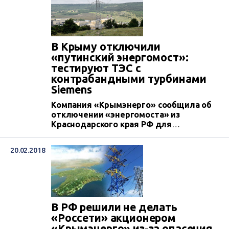
В Крыму отключили
«путинский энергомост»:
тестируют ТЭС с
контрабандными турбинами
Siemens
Компания «Крымэнерго» сообщила об
отключении «энергомоста» из
Краснодарского края РФ для
проведения испытаний работы
Балаклавской и Таврической ТЭС, на
20.02.2018
которых установлены четыре турбины
немецкой компании Siemens, незаконно
доставленные на полуостров с
территории России в обход санкций
Евросоюза.
В РФ решили не делать
«Россети» акционером
«Крымэнерго» из-за опасения