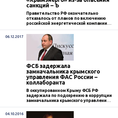
санкций – Ъ
Правительство РФ окончательно
отказалось от планов по включению
российской энергетической компании
«Россети» в создаваемое в
аннексированном Крыму АО
06.12.2017
«Крымэнерго» из-за опасения, что
«Россети» могут попасть по санкции
Запада.
ФСБ задержала
замначальника крымского
управления ФАС России –
коллаборанта
В оккупированном Крыму ФСБ РФ
задержала по подозрению в коррупции
замначальника крымского управления
Федеральной антимонопольной
службы России Вячеслава Токарева.
04.10.2016