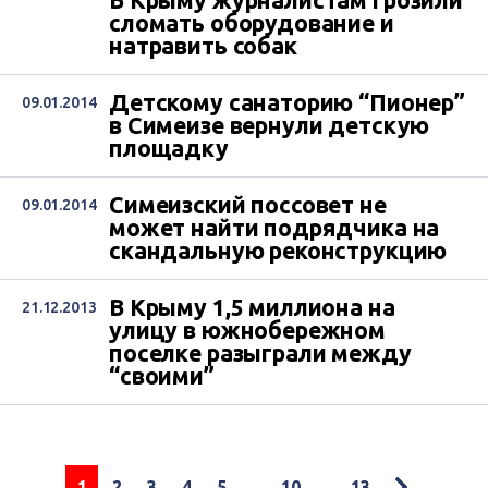
В Крыму журналистам грозили
сломать оборудование и
натравить собак
Детскому санаторию “Пионер”
09.01.2014
в Симеизе вернули детскую
площадку
Симеизский поссовет не
09.01.2014
может найти подрядчика на
скандальную реконструкцию
В Крыму 1,5 миллиона на
21.12.2013
улицу в южнобережном
поселке разыграли между
“своими”
1
2
3
4
5
...
10
...
13