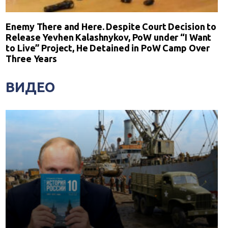
Enemy There and Here. Despite Court Decision to
Release Yevhen Kalashnykov, PoW under “I Want
to Live” Project, He Detained in PoW Camp Over
Three Years
ВИДЕО