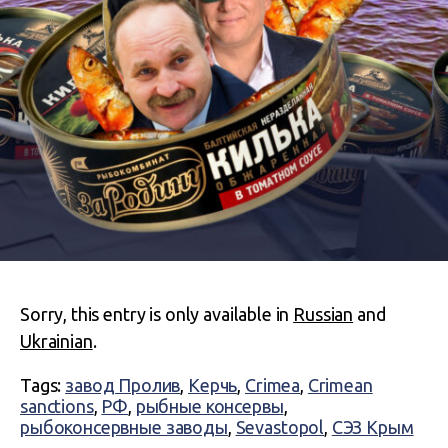
Sorry, this entry is only available in
Russian
and
Ukrainian
.
Tags:
завод Пролив
,
Керчь
,
Crimea
,
Crimean
sanctions
,
РФ
,
рыбные консервы
,
рыбоконсервные заводы
,
Sevastopol
,
СЭЗ Крым