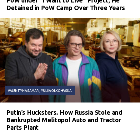
PoW under “I Want to Live” Project, He
Detained in PoW Camp Over Three Years
VALENTYNA SAMAR
YULIIA OLKOHVSKA
Putin’s Hucksters. How Russia Stole and
Bankrupted Melitopol Auto and Tractor
Parts Plant