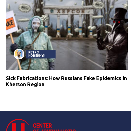
PETRO
KOBERNYK
Sick Fabrications: How Russians Fake Epidemics in
Kherson Region