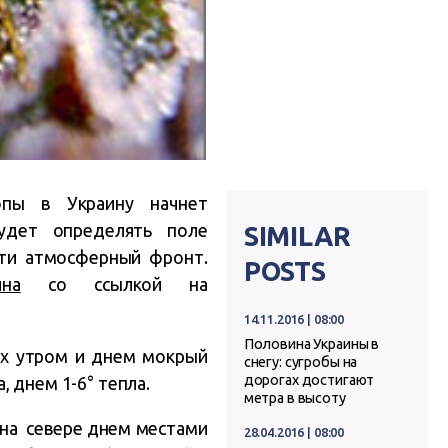
опы в Украину начнет
удет определять поле
SIMILAR
сти атмосферный фронт.
POSTS
ина
со ссылкой на
14.11.2016 | 08:00
Половина Украины в
ях утром и днем мокрый
снегу: сугробы на
дорогах достигают
, днем 1-6° тепла.
метра в высоту
 на севере днем местами
28.04.2016 | 08:00