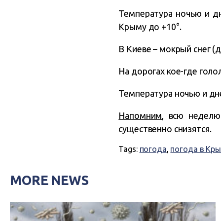
Температура ночью и дн
Крыму до +10°.
В Киеве – мокрый снег 
На дорогах кое-где голо
Температура ночью и дне
Напомним
, всю недел
существенно снизятся.
Tags:
погода
,
погода в Кр
MORE NEWS