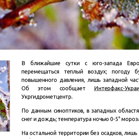
В ближайшие сутки с юго-запада Евр
перемещаться теплый воздух; погоду б
повышенного давления, лишь западной ча
Об этом сообщает
Интерфакс-Укра
Укргидрометцентр.
По данным синоптиков, в западных област
снег и дождь; температура ночью 0-5° мороза
На остальной территории без осадков, лишь