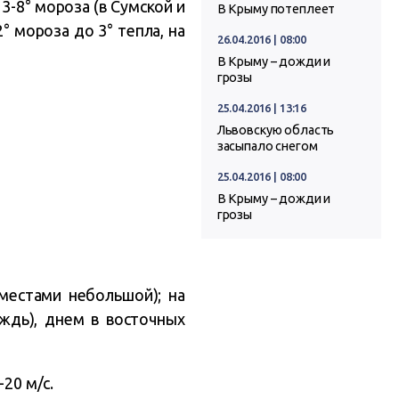
3-8° мороза (в Сумской и
В Крыму потеплеет
° мороза до 3° тепла, на
26.04.2016 | 08:00
В Крыму – дожди и
грозы
25.04.2016 | 13:16
Львовскую область
засыпало снегом
25.04.2016 | 08:00
В Крыму – дожди и
грозы
 местами небольшой); на
ждь), днем в восточных
20 м/с.