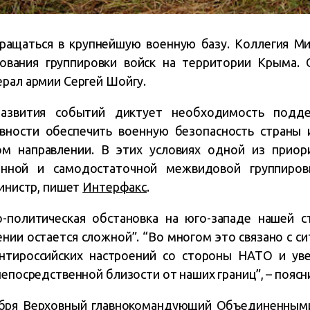
ращаться в крупнейшую военную базу. Коллегия М
ования группировки войск на территории Крыма. 
ерал армии Сергей Шойгу.
развития событий диктует необходимость подд
овности обеспечить военную безопасность страны 
ом направлении. В этих условиях одной из приор
енной и самодостаточной межвидовой группиров
министр, пишет
Интерфакс
.
о-политическая обстановка на юго-западе нашей с
нии остается сложной”. “Во многом это связано с с
антироссийских настроений со стороны НАТО и ув
непосредственной близости от наших границ”, – поясн
оября Верховный главнокомандующий Объединенным