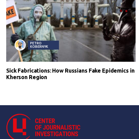
PETRO
KOBERNYK
Sick Fabrications: How Russians Fake Epidemics in
Kherson Region