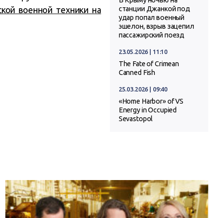
В Крыму ночью на
кой военной техники на
станции Джанкой под
удар попал военный
эшелон, взрыв зацепил
пассажирский поезд
23.05.2026 | 11:10
The Fate of Crimean
Canned Fish
25.03.2026 | 09:40
«Home Harbor» of VS
Energy in Occupied
Sevastopol