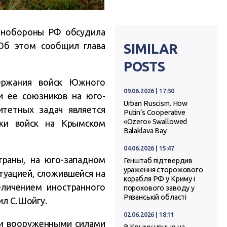
инобороны РФ обсудила
Об этом сообщил глава
SIMILAR
POSTS
ержания войск Южного
09.06.2026 | 17:30
и ее союзников на юго-
Urban Ruscism. How
итетных задач является
Putin’s Cooperative
«Ozero» Swallowed
ки войск на Крымском
Balaklava Bay
04.06.2026 | 15:47
траны, на юго-западном
Генштаб підтвердив
ураження сторожового
итуацией, сложившейся на
корабля РФ у Криму і
еличением иностранного
порохового заводу у
Рязанській області
ил С.Шойгу.
02.06.2026 | 18:11
и вооруженными силами