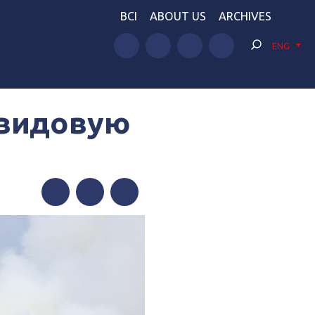
BCI
ABOUT US
ARCHIVES
ENG
жвидовую
Facebook
Twitter
Telegram