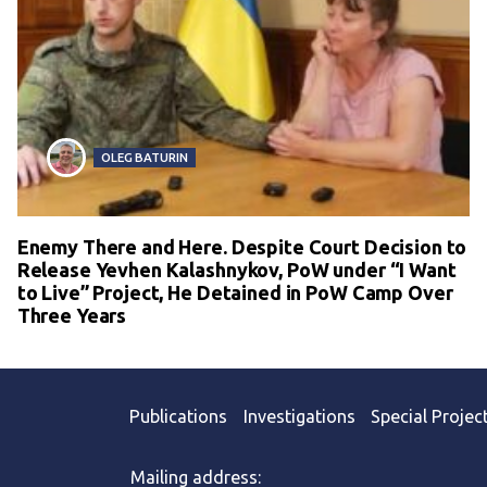
OLEG BATURIN
Enemy There and Here. Despite Court Decision to
Release Yevhen Kalashnykov, PoW under “I Want
to Live” Project, He Detained in PoW Camp Over
Three Years
Publications
Investigations
Special Projec
Mailing address: