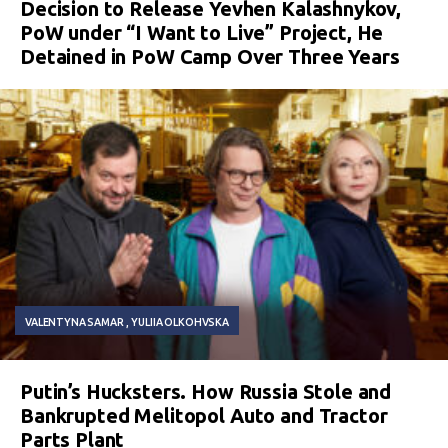
Decision to Release Yevhen Kalashnykov,
PoW under “I Want to Live” Project, He
Detained in PoW Camp Over Three Years
VALENTYNA SAMAR
YULIIA OLKOHVSKA
Putin’s Hucksters. How Russia Stole and
Bankrupted Melitopol Auto and Tractor
Parts Plant