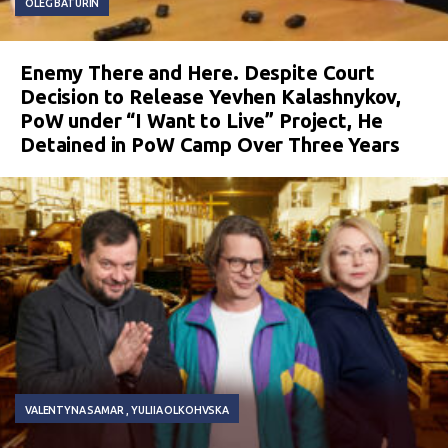
OLEG BATURIN
Enemy There and Here. Despite Court
Decision to Release Yevhen Kalashnykov,
PoW under “I Want to Live” Project, He
Detained in PoW Camp Over Three Years
VALENTYNA SAMAR
YULIIA OLKOHVSKA