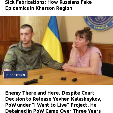
Sick Fabrications: How Russians Fake
Epidemics in Kherson Region
OLEG BATURIN
Enemy There and Here. Despite Court
Decision to Release Yevhen Kalashnykov,
PoW under “I Want to Live” Project, He
Detained in PoW Camp Over Three Years