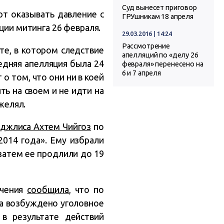
Суд вынесет приговор
т оказывать давление с
ГРУшникам 18 апреля
ции митинга 26 февраля.
29.03.2016 | 14:24
Рассмотрение
те, в котором следствие
апелляций по «делу 26
едняя апелляция была 24
февраля» перенесено на
6 и 7 апреля
 о том, что они ни в коей
ть на своем и не идти на
желял.
джлиса Ахтем Чийгоз
по
2014 года». Ему избрали
 затем ее продлили до 19
ечения
сообщила
, что по
да возбуждено уголовное
в результате действий