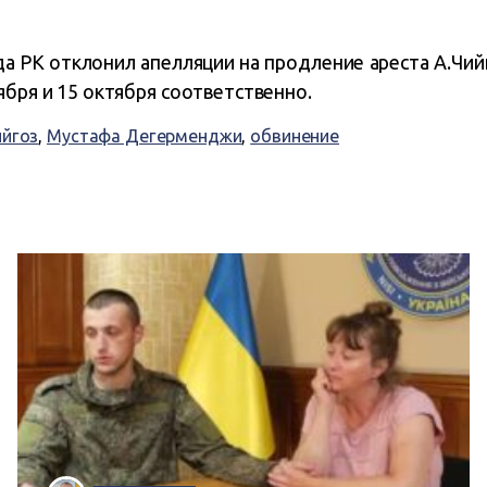
а РК отклонил апелляции на продление ареста А.
Чий
ября и 15 октября соответственно.
ийгоз
,
Мустафа Дегерменджи
,
обвинение