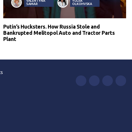
VALENTYNA
YULIIA
SAMAR
OLKOHVSKA
Putin’s Hucksters. How Russia Stole and
Bankrupted Melitopol Auto and Tractor Parts
Plant
ts