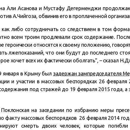
 на Али Асанова и Мустафу Дегерменджи продолжаю
отив А.Чийгоза, обвинив его в проплаченной организа
 как либо сотрудничать со следствием в том форма
атно всем троим продлевали срок содержание. Посл
ое героически относятся к своему положению, говорят
ть лжепоказаний, что они будут до последнего стоя
орое хочет всех их
фактически
оболгать”, – сказал Н.Д
9 января в Крыму был
задержан зампредседателя Ме
ции и участии в массовых беспорядках 26 февраля 
содержания под стражей до 19 февраля 2015 года, а
 Поклонская на заседании по избранию меры прес
о факту массовых беспорядков 26 февраля 2014 го
инируют смерть двоих человек, которые погибли 