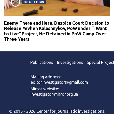
OLEG BATURIN
Enemy There and Here. Despite Court Decision to
Release Yevhen Kalashnykov, PoW under “I Want
to Live” Project, He Detained in PoW Camp Over
Three Years
Publications
Investigations
Special Projec
Mailing address:
editor.investigator@gmail.com
Mirror website:
investigator-mirror.org.ua
© 2015 - 2026 Center for journalistic investigations.