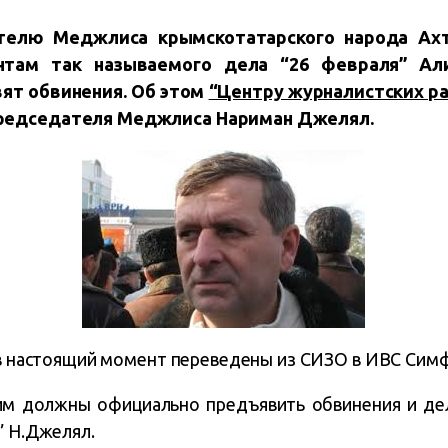
телю Меджлиса крымскотатарского народа Ахт
нтам так называемого дела “26 февраля” Ал
ят обвинения. Об этом
“Центру журналистских р
редседателя Меджлиса Нариман Джелял.
е в настоящий момент переведены из СИЗО в ИВС Сим
, им должны официально предъявить обвинения и де
” Н.Джелял.