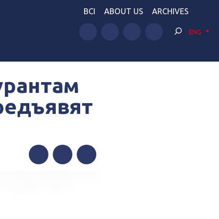
BCI
ABOUT US
ARCHIVES
ENG
урантам
предъявят
Facebook
Twitter
Telegram