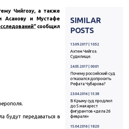
ему Чийгозу, а также
и Асанову и Мустафе
SIMILAR
асследований”
сообщил
POSTS
13.09.2017 | 10:52
Ахтем Чийгоз.
Судилище.
24.05.2017 | 00:01
Почему российский суд
отказался допросить
Рефата Чубарова?
23.04.2016 | 15:38
В Крыму суд продлил
ферополя.
до 5 мая арест
фигурантов «дела 26
ла будут передаваться в
февраля»
15.04.2016 | 18:20