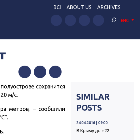
BCI
ABOUT US
ARCHIVES
ENG
т
Facebook
Twitter
Telegram
 полуострове сохранится
20 м/с.
SIMILAR
POSTS
ра метров, – сообщили
C”.
24.04.2016 | 09:00
ь.
В Крыму до +22