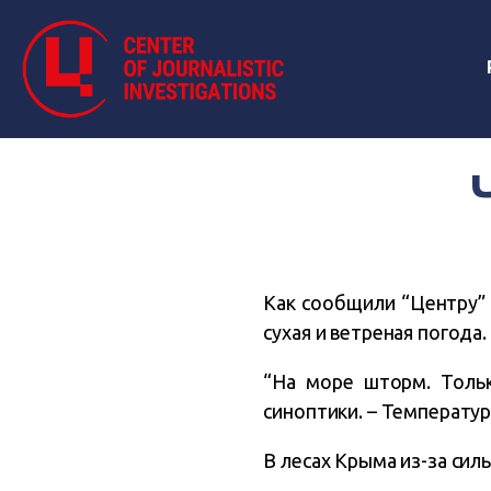
Как сообщили “Центру” 
сухая и ветреная погода.
“На море шторм. Толь
синоптики. – Температур
В лесах Крыма из-за сил