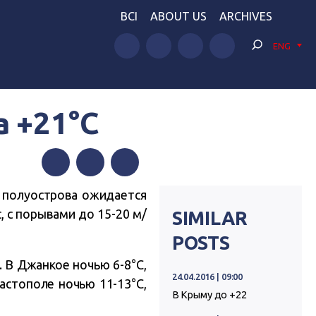
BCI
ABOUT US
ARCHIVES
ENG
а +21°C
Facebook
Twitter
Telegram
 полуострова ожидается
 с порывами до 15-20 м/
SIMILAR
POSTS
. В Джанкое ночью 6-8°C,
24.04.2016 | 09:00
вастополе ночью 11-13°C,
В Крыму до +22