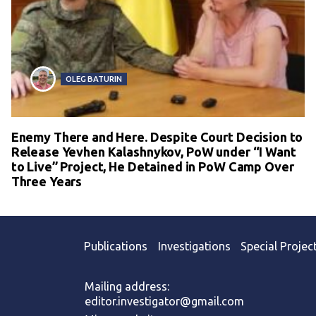
OLEG BATURIN
Enemy There and Here. Despite Court Decision to
Release Yevhen Kalashnykov, PoW under “I Want
to Live” Project, He Detained in PoW Camp Over
Three Years
Publications
Investigations
Special Projec
Mailing address:
editor.investigator@gmail.com