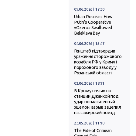
09.06.2026 | 17:30
Urban Ruscism. How
Putin’s Cooperative
«Ozero» Swallowed
Balaklava Bay
04.06.2026 | 15:47
Генштаб підтвердив
ураження сторожового
корабля РФ у Криму і
порохового заводу у
Рязанській області
02.06.2026 | 18:11
В Крыму ночью на
станции Джанкой под
удар попал военный
эшелон, взрыв зацепил
пассажирский поезд
23.05.2026 | 11:10
The Fate of Crimean