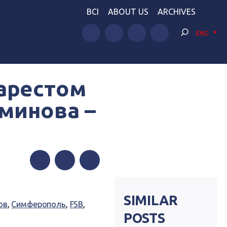
BCI
ABOUT US
ARCHIVES
ENG
 арестом
минова –
Facebook
Twitter
Telegram
SIMILAR
ов
,
Симферополь
,
FSB
,
POSTS