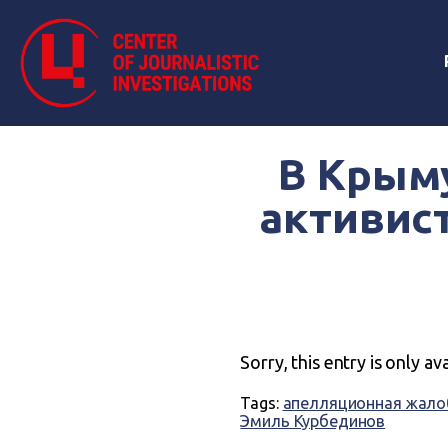
В Крыму
активис
Sorry, this entry is only av
Tags:
апелляционная жало
Эмиль Курбединов