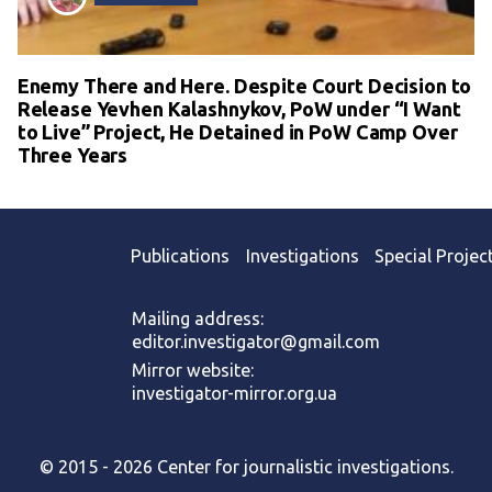
Enemy There and Here. Despite Court Decision to
Release Yevhen Kalashnykov, PoW under “I Want
to Live” Project, He Detained in PoW Camp Over
Three Years
Publications
Investigations
Special Projec
Mailing address:
editor.investigator@gmail.com
Mirror website:
investigator-mirror.org.ua
© 2015 - 2026 Center for journalistic investigations.