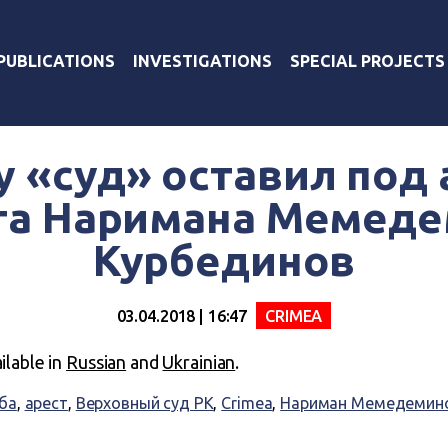
PUBLICATIONS
INVESTIGATIONS
SPECIAL PROJECTS
 «суд» оставил под
та Наримана Мемеде
Курбединов
03.04.2018 | 16:47
CRIMEA
ailable in
Russian
and
Ukrainian
.
ба
,
арест
,
Верховный суд РК
,
Crimea
,
Нариман Мемедемин