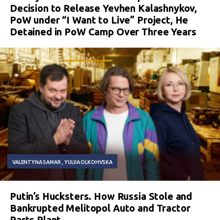
Decision to Release Yevhen Kalashnykov,
PoW under “I Want to Live” Project, He
Detained in PoW Camp Over Three Years
VALENTYNA SAMAR
YULIIA OLKOHVSKA
Putin’s Hucksters. How Russia Stole and
Bankrupted Melitopol Auto and Tractor
Parts Plant