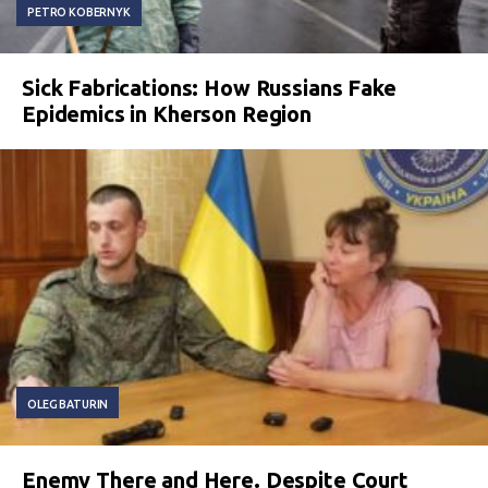
PETRO KOBERNYK
Sick Fabrications: How Russians Fake
Epidemics in Kherson Region
OLEG BATURIN
Enemy There and Here. Despite Court