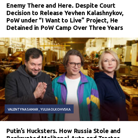
Enemy There and Here. Despite Court
Decision to Release Yevhen Kalashnykov,
PoW under “I Want to Live” Project, He
Detained in PoW Camp Over Three Years
VALENTYNA SAMAR
YULIIA OLKOHVSKA
Putin’s Hucksters. How Russia Stole and