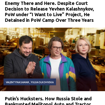
Enemy There and Here. Despite Court
Decision to Release Yevhen Kalashnykov,
PoW under “I Want to Live” Project, He
Detained in PoW Camp Over Three Years
VALENTYNA SAMAR
YULIIA OLKOHVSKA
Putin’s Hucksters. How Russia Stole and
Bankrupted Melitopol Auto and Tractor