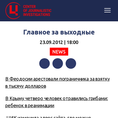
Главное за выходные
23.09.2012 | 18:00
NEWS
Facebook
Twitter
Telegram
В Феодосии арестовали пограничника за взятку
в тысячу долларов
В Крыму четверо человек отравились грибами:
ребенок в реанимации
ЦИК изменила адрес сайта, где можно