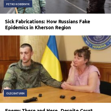
PETRO KOBERNYK
Sick Fabrications: How Russians Fake
Epidemics in Kherson Region
OLEG BATURIN
Enemy There and Here. Despite Court