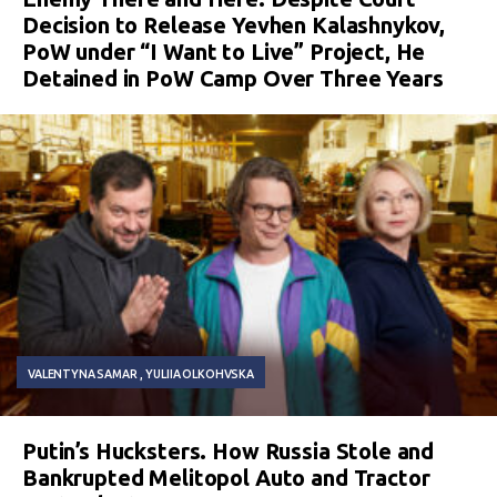
Decision to Release Yevhen Kalashnykov,
PoW under “I Want to Live” Project, He
Detained in PoW Camp Over Three Years
VALENTYNA SAMAR
YULIIA OLKOHVSKA
Putin’s Hucksters. How Russia Stole and
Bankrupted Melitopol Auto and Tractor