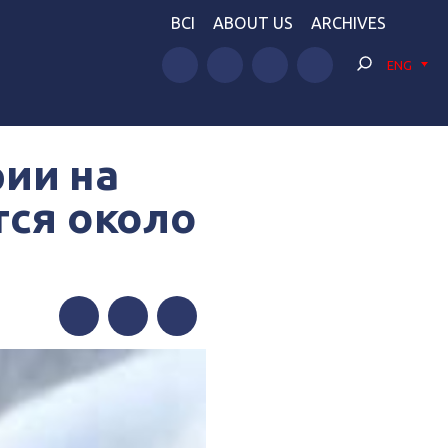
BCI
ABOUT US
ARCHIVES
ENG
рии на
тся около
Facebook
Twitter
Telegram