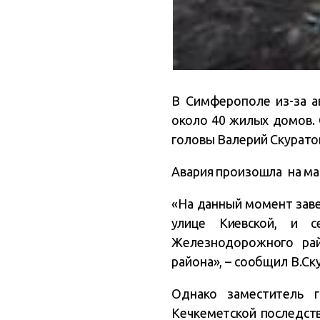
В Симферополе из-за а
около 40 жилых домов.
головы Валерий Скуратов
Авария произошла на ма
«На данный момент зав
улице Киевской, и 
Железнодорожного рай
района», – сообщил В.Ск
Однако заместитель г
Кечкеметской последств