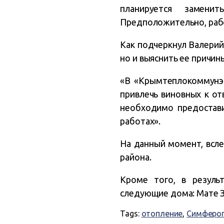
планируется замени
Предположительно, рабо
Как подчеркнул Валерий
но и выяснить ее причин
«В «Крымтеплокоммунэне
привлечь виновных к от
необходимо предостави
работах».
На данный момент, всле
района.
Кроме того, в резуль
следующие дома: Мате Зал
Tags:
отопление
,
Симферо