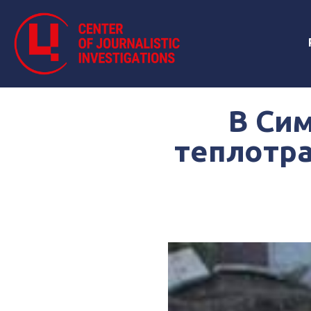
В Сим
теплотра