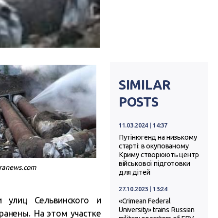
SIMILAR
POSTS
11.03.2024 | 14:37
Путінюгенд на низькому
старті: в окупованому
Криму створюють центр
військової підготовки
kranews.com
для дітей
27.10.2023 | 13:24
и улиц Сельвинского и
«Crimean Federal
University» trains Russian
ранены. На этом участке