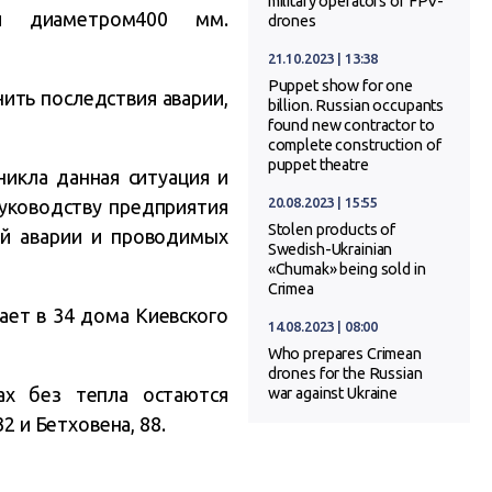
military operators of FPV-
ли диаметром400 мм.
drones
21.10.2023 | 13:38
Puppet show for one
ить последствия аварии,
billion. Russian occupants
found new contractor to
complete construction of
puppet theatre
никла данная ситуация и
20.08.2023 | 15:55
руководству предприятия
Stolen products of
ой аварии и проводимых
Swedish-Ukrainian
«Chumak» being sold in
Crimea
ает в 34 дома Киевского
14.08.2023 | 08:00
Who prepares Crimean
drones for the Russian
ах без тепла остаются
war against Ukraine
2 и Бетховена, 88.