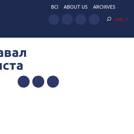
BCI
ABOUT US
ARCHIVES
ENG
авал
иста
Facebook
Twitter
Telegram