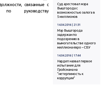
должности, связанные с
Суд арестовал мэра
Вышгорода с
ий по руководству
возможностью залога в
5 миллионов
14.04.2016 | 21:31
Мэр Вышгорода
задержан по
подозрению в
вымогательстве одного
миллиона евро – СБУ
14.04.2016 | 17:44
Нардеп назвал первое
испытание для
Гройсмана на
“нетерпимость к
коррупции”