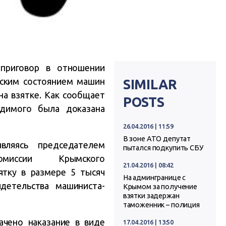
приговор в отношении
еским состоянием машин
SIMILAR
на взятке. Как сообщает
POSTS
удимого была доказана
26.04.2016 | 11:59
В зоне АТО депутат
вляясь председателем
пытался подкупить СБУ
омиссии Крымского
21.04.2016 | 08:42
зятку в размере 5 тысяч
На админгранице с
детельства машиниста-
Крымом за получение
взятки задержан
таможенник – полиция
ачено наказание в виде
17.04.2016 | 13:50