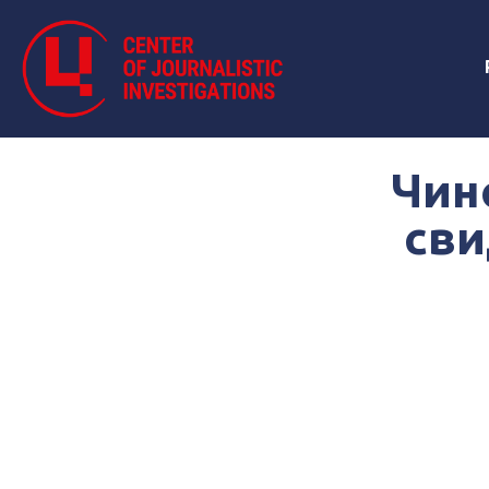
Чин
сви