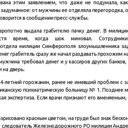
вана этим заявлением, что даже не подумала, ка
 задуманное: от мужчины ее отделяла перегородка, о
говорится в сообщении пресс-службы.
езропотно выдала грабителю пачку денег. В милици
стя время, когда шок миновал. Сотрудники
отдела милиции Симферополя злоумышленника зад
енег грабитель сразу же начал раздавать прохожим н
мужчина требовал денег и у кассиров других банков,
 на дверь.
34-летний горожанин, ранее не имевший проблем с з
иканскую психиатрическую больницу № 1. Позднее 
ая экспертиза. Если врачи признают его вменяемым,
азрисовано красным цветом, на груди был знак бескон
рит следователь Железнодорожного РО милиции Андре