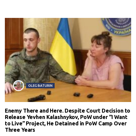
OLEG BATURIN
Enemy There and Here. Despite Court Decision to
Release Yevhen Kalashnykov, PoW under “I Want
to Live” Project, He Detained in PoW Camp Over
Three Years