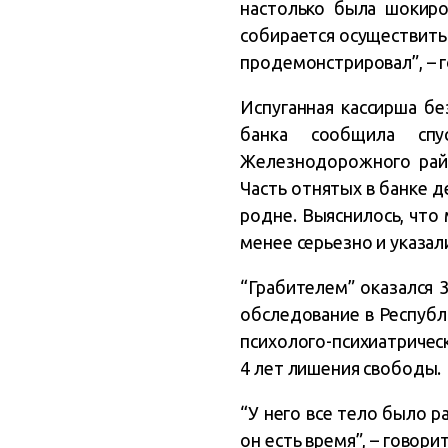
настолько была шокиро
собирается осуществить
продемонстрировал”, – 
Испуганная кассирша б
банка сообщила спу
Железнодорожного рай
Часть отнятых в банке д
родне. Выяснилось, что 
менее серьезно и указали
“Грабителем” оказался 
обследование в Республ
психолого-психиатрическ
4 лет лишения свободы.
“У него все тело было р
он есть время”, – гово