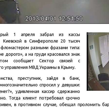
торый 1 апреля забрал из кассы
це Киевской в Симферополе 20 тысяч
ы фломастером разными фразами типа:
не дорого», а на груди красовался знак
этом сообщает Сектор связей с
о управления МВД Украины в Крыму.
ства, преступник, зайдя в банк,
многозначительно спросил у девушки:
енег?», удивленная кассир сдержанно
чно. Тогда клиент потребовал срочно
ривен, в противном случае, обещал проломить ба