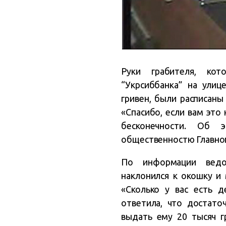
Руки грабителя, ко
“Укрсиббанка” на ули
гривен, были расписан
«Спасибо, если вам это 
бесконечности. Об 
общественностю Главног
По информации ведом
наклонился к окошку и 
«Сколько у вас есть д
ответила, что достато
выдать ему 20 тысяч г