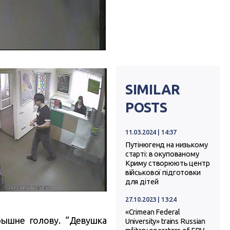
SIMILAR
POSTS
11.03.2024 | 14:37
Путінюгенд на низькому
старті: в окупованому
Криму створюють центр
військової підготовки
для дітей
27.10.2023 | 13:24
«Crimean Federal
рышне голову. “Девушка
University» trains Russian