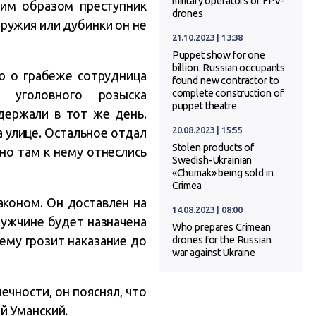
military operators of FPV-
ким образом преступник
drones
ружия или дубинки он не
21.10.2023 | 13:38
Puppet show for one
billion. Russian occupants
ю о грабеже сотрудница
found new contractor to
 уголовного розыска
complete construction of
puppet theatre
ержали в тот же день.
20.08.2023 | 15:55
а улице. Остальное отдал
Stolen products of
 но там к нему отнеслись
Swedish-Ukrainian
«Chumak» being sold in
Crimea
аконом. Он доставлен на
14.08.2023 | 08:00
мужчине будет назначена
Who prepares Crimean
 ему грозит наказание до
drones for the Russian
war against Ukraine
ечности, он пояснял, что
й Уманский.