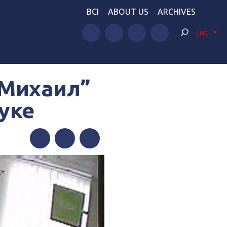
BCI
ABOUT US
ARCHIVES
ENG
 Михаил”
уке
Facebook
Twitter
Telegram