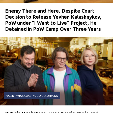
Enemy There and Here. Despite Court
Decision to Release Yevhen Kalashnykov,
PoW under “I Want to Live” Project, He
Detained in PoW Camp Over Three Years
VALENTYNA SAMAR
YULIIA OLKOHVSKA