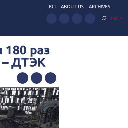
BCI
ABOUT US
ARCHIVES
ENG
 180 раз
 – ДТЭК
Facebook
Twitter
Telegram