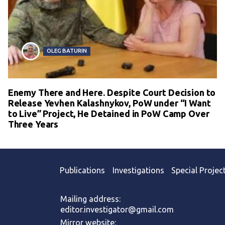
OLEG BATURIN
Enemy There and Here. Despite Court Decision to
Release Yevhen Kalashnykov, PoW under “I Want
to Live” Project, He Detained in PoW Camp Over
Three Years
Publications
Investigations
Special Projec
Mailing address:
editor.investigator@gmail.com
Mirror website: