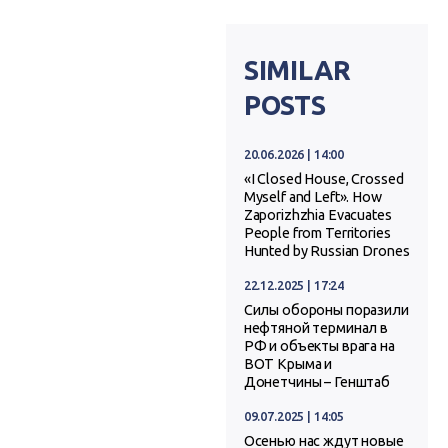
SIMILAR
POSTS
20.06.2026 | 14:00
«I Closed House, Crossed
Myself and Left». How
Zaporizhzhia Evacuates
People from Territories
Hunted by Russian Drones
22.12.2025 | 17:24
Силы обороны поразили
нефтяной терминал в
РФ и объекты врага на
ВОТ Крыма и
Донетчины – Генштаб
09.07.2025 | 14:05
Осенью нас ждут новые