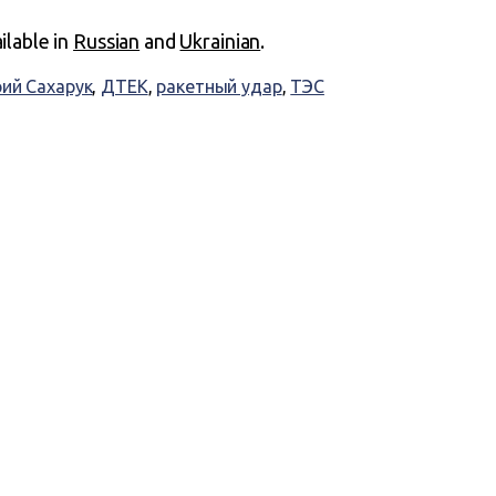
ailable in
Russian
and
Ukrainian
.
ий Сахарук
,
ДТЕК
,
ракетный удар
,
ТЭС