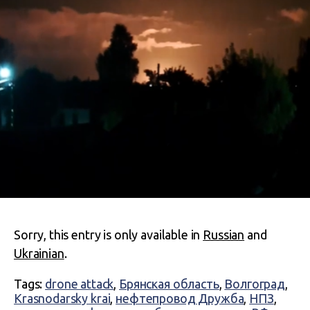
Sorry, this entry is only available in
Russian
and
Ukrainian
.
Tags:
drone attack
,
Брянская область
,
Волгоград
,
Krasnodarsky krai
,
нефтепровод Дружба
,
НПЗ
,