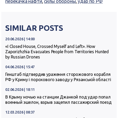
перекачка нафти
,
силы обороны
,
удар по РФ
SIMILAR POSTS
20.06.2026 | 14:00
«I Closed House, Crossed Myself and Left». How
Zaporizhzhia Evacuates People from Territories Hunted
by Russian Drones
04.06.2026 | 15:47
Генштаб підтвердив ураження сторожового корабля
РФ у Криму і порохового заводу у Рязанській області
02.06.2026 | 18:11
В Крыму ночью на станции Джанкой под удар попал
военный эшелон, взрыв зацепил пассажирский поезд
12.03.2026 | 08:37