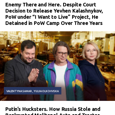
Enemy There and Here. Despite Court
Decision to Release Yevhen Kalashnykov,
PoW under “I Want to Live” Project, He
Detained in PoW Camp Over Three Years
VALENTYNA SAMAR
YULIIA OLKOHVSKA
Putin’s Hucksters. How Russia Stole and