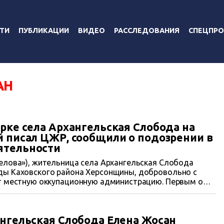
ТИ
ПУБЛИКАЦИИ
ВИДЕО
РАССЛЕДОВАНИЯ
СПЕЦПРО
АН
ерке села Архангельская Слобода на
й писал ЦЖР, сообщили о подозрении в
ятельности
елова»), жительница села Архангельская Слобода
ды Каховского района Херсонщины, добровольно с
ет местную оккупационную администрацию. Первым о
а вышла замуж за российского военного и «сменила»
 Украины заочно сообщила ей подозрение в
и.
ангельская Слобода Елена Жосан