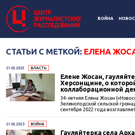
ВОЙНА
НОВОС
СТАТЬИ С МЕТКОЙ:
ЕЛЕНА ЖОС
21.02.2025
ВЛАСТЬ
Елене Жосан, гауляйт
Херсонщине, о которо
коллаборационной де
34-летняя Елена Жосан («Новос
Зеленоподской сельской грома
сентября 2022 года возглавля
ней писал ЦЖР. Недавно женщин
фамилию. Служба безопасности
21.02.2023
ВОЙНА
коллаборационной деятельност
Гауляйтерка села Арх