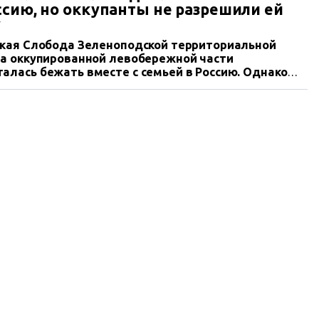
ссию, но оккупанты не разрешили ей
у
ская Слобода Зеленоподской территориальной
на оккупированной левобережной части
лась бежать вместе с семьей в Россию. Однако
зрешили ей уехать. А ее мужа избили односельчане