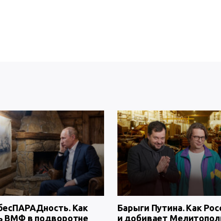
бесПАРАДность. Как
Барыги Путина. Как Рос
ь ВМФ в подворотне
и добивает Мелитопол