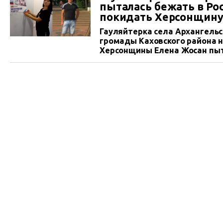
пыталась бежать в Ро
покидать Херсонщин
Гауляйтерка села Архангель
громады Каховского района 
Херсонщины Елена Жосан пыта
российские захватчики не ра
и он попал в реанимацию.