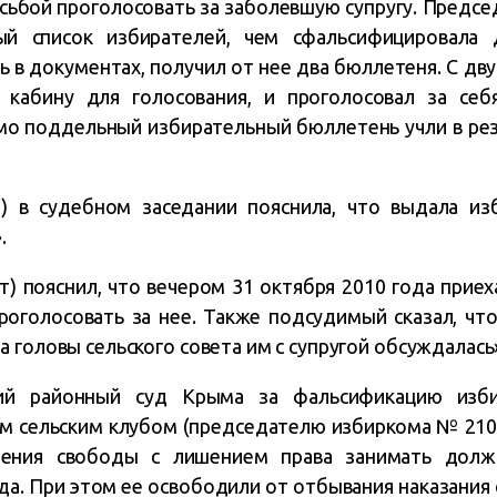
осьбой проголосовать за заболевшую супругу. Предсе
ый список избирателей, чем сфальсифицировала 
сь в документах, получил от нее два бюллетеня. С д
 кабину для голосования, и проголосовал за себ
о поддельный избирательный бюллетень учли в рез
) в судебном заседании пояснила, что выдала и
.
) пояснил, что вечером 31 октября 2010 года приеха
роголосовать за нее. Также подсудимый сказал, что
 головы сельского совета им с супругой обсуждалась
кий районный суд Крыма за фальсификацию изби
 сельским клубом (председателю избиркома № 2102
чения свободы с лишением права занимать долж
ода. При этом ее освободили от отбывания наказани