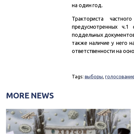
на один год.
Тракториста частног
предусмотренных ч.1 
поддельных документов).
также наличие у него 
ответственности на осно
Tags:
выборы
,
голосовани
MORE NEWS