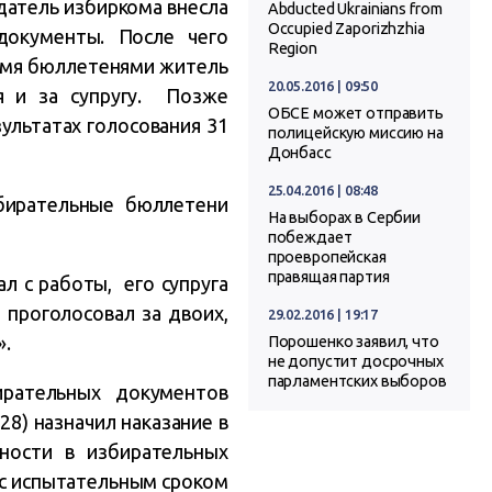
датель избиркома внесла
Abducted Ukrainians from
Occupied Zaporizhzhia
документы. После чего
Region
вумя бюллетенями житель
20.05.2016 | 09:50
я и за супругу. Позже
ОБСЕ может отправить
ультатах голосования 31
полицейскую миссию на
Донбасс
25.04.2016 | 08:48
збирательные бюллетени
На выборах в Сербии
побеждает
проевропейская
правящая партия
л с работы, его супруга
 проголосовал за двоих,
29.02.2016 | 19:17
».
Порошенко заявил, что
не допустит досрочных
парламентских выборов
рательных документов
8) назначил наказание в
ности в избирательных
я с испытательным сроком