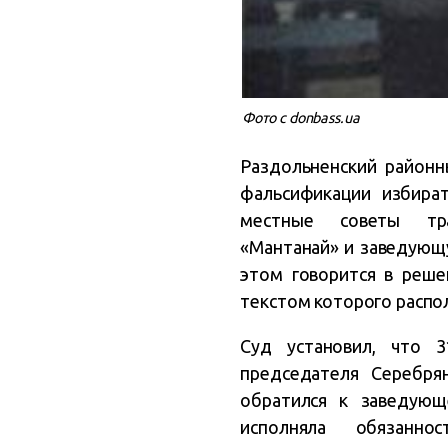
Фото с donbass.ua
Раздольненский район
фальсификации избира
местные советы тра
«Мантанай» и заведующ
этом говорится в реше
текстом которого распо
Суд установил, что 
председателя Серебрян
обратился к заведующ
исполняла обязанно