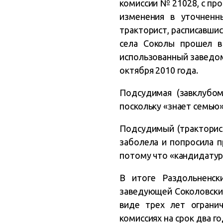
комиссии № 21028, с пр
изменения в уточненн
тракторист, расписавши
села Соколы прошел в
использованный заведом
октября 2010 года.
Подсудимая (завклубом
поскольку «знает семью»
Подсудимый (тракторист
заболела и попросила п
потому что «кандидатура
В итоге Раздольненс
заведующей Соколовским
виде трех лет ограни
комиссиях на срок два г