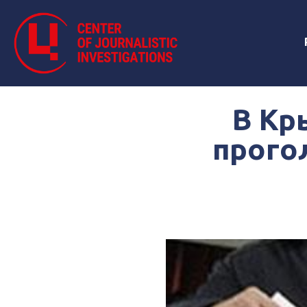
В Кр
прого