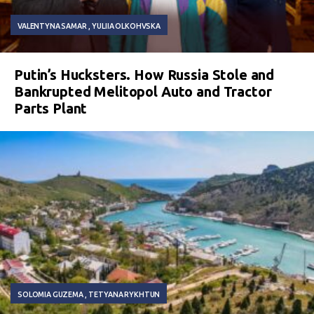
VALENTYNA SAMAR
YULIIA OLKOHVSKA
Putin’s Hucksters. How Russia Stole and
Bankrupted Melitopol Auto and Tractor
Parts Plant
SOLOMIA GUZEMA
TETYANA RYKHTUN