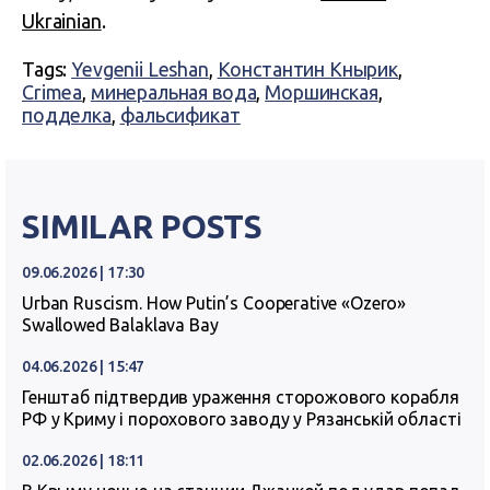
Ukrainian
.
Tags:
Yevgenii Leshan
,
Константин Кнырик
,
Crimea
,
минеральная вода
,
Моршинская
,
подделка
,
фальсификат
SIMILAR POSTS
09.06.2026 | 17:30
Urban Ruscism. How Putin’s Cooperative «Ozero»
Swallowed Balaklava Bay
04.06.2026 | 15:47
Генштаб підтвердив ураження сторожового корабля
РФ у Криму і порохового заводу у Рязанській області
02.06.2026 | 18:11