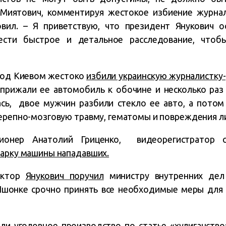
 Миятович, комментируя жестокое избиение журна
вил. – Я приветствую, что президент Янукович о
ести быстрое и детальное расследование, чтоб
под Киевом жестоко
избили украинскую журналистку
рижали ее автомобиль к обочине и несколько раз 
ась, двое мужчин разбили стекло ее авто, а потом
черепно-мозговую травму, гематомы и повреждения л
ионер Анатолий Гриценко, видеорегистратор 
марку машины нападавших.
иктор
Янукович поручил
министру внутренних дел
Пшонке срочно принять все необходимые меры для 
ли уголовное производство по статье «хулиганство