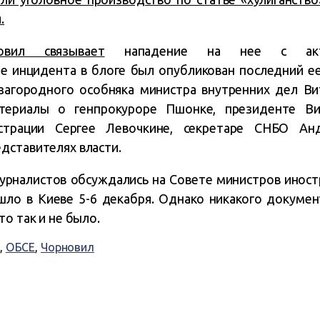
.
овил связывает
нападение на нее с акти
е инцидента в блоге был опубликован последний е
агородного особняка министра внутренних дел Вит
атериалы о генпрокуроре Пшонке, президенте Вик
истрации Сергее Левочкине, секретаре СНБО Ан
дставителях власти.
урналистов обсуждались на Совете министров иност
шло в Киеве 5-6 декабря. Однако никакого докуме
то так и не было.
,
ОБСЕ
,
Чорновил