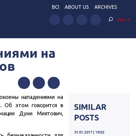
BCI
ABOUT US
ARCHIVES
ENG
ниями на
ов
Facebook
Twitter
Telegram
покоены нападениями на
. Об этом говорится в
SIMILAR
мации Дуни Миятович,
POSTS
31.01.2017 | 18:02
ь безнаказанности для