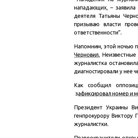
нападающих, – заявила
деятеля Татьяны Черно
призываю власти пров
ответственности”.
Напомним, этой ночью 
Черновил.
Неизвестные п
журналистка остановил
диагностировали у нее 
Как сообщил оппозиц
з
афиксировал номер и 
Президент Украины В
генпрокурору Виктору 
журналистки.
Правоохранители
откры