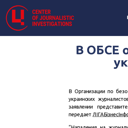
В ОБСЕ 
у
В Организации по безо
украинских журналист
заявлении представи
передает
ЛIГАБiзнесIнф
“Нападения на журнал