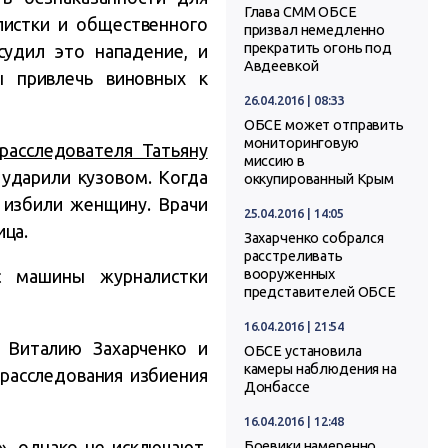
Глава СММ ОБСЕ
листки и общественного
призвал немедленно
прекратить огонь под
судил это нападение, и
Авдеевкой
ы привлечь виновных к
26.04.2016 | 08:33
ОБСЕ может отправить
мониторинговую
-расследователя Татьяну
миссию в
ударили кузовом. Когда
оккупированный Крым
 избили женщину. Врачи
25.04.2016 | 14:05
ица.
Захарченко собрался
расстреливать
с машины журналистки
вооруженных
представителей ОБСЕ
16.04.2016 | 21:54
 Виталию Захарченко и
ОБСЕ установила
камеры наблюдения на
расследования избиения
Донбассе
16.04.2016 | 12:48
»
, однако не исключают,
Боевики намеренно