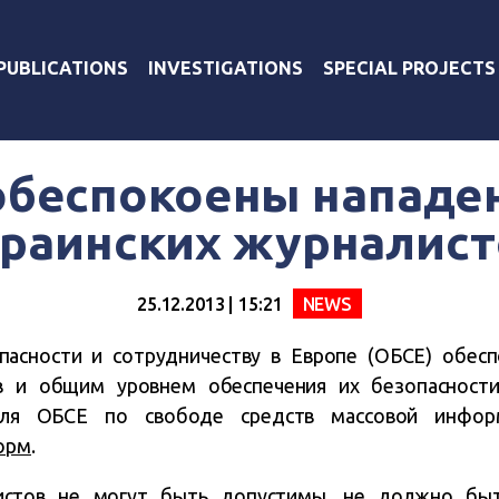
PUBLICATIONS
INVESTIGATIONS
SPECIAL PROJECTS
обеспокоены нападе
краинских журналист
25.12.2013 | 15:21
NEWS
пасности и сотрудничеству в Европе (ОБСЕ) обес
ов и общим уровнем обеспечения их безопасности
теля ОБСЕ по свободе средств массовой инфор
орм
.
истов не могут быть допустимы, не должно быт