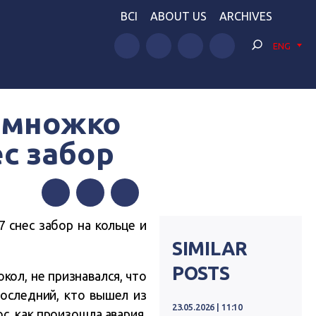
BCI
ABOUT US
ARCHIVES
ENG
емножко
ес забор
Facebook
Twitter
Telegram
 снес забор на кольце и
SIMILAR
POSTS
кол, не признавался, что
последний, кто вышел из
23.05.2026 | 11:10
с, как произошла авария,