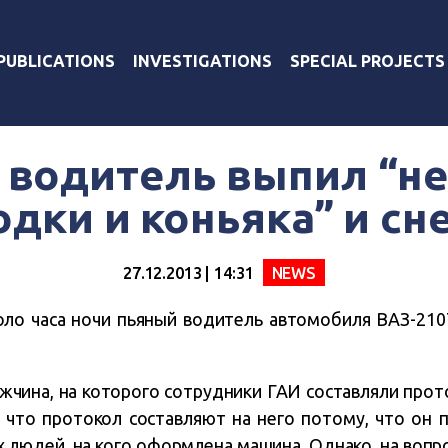
PUBLICATIONS
INVESTIGATIONS
SPECIAL PROJECTS
и водитель выпил “н
одки и коньяка” и сн
27.12.2013 | 14:31
NEWS
коло часа ночи пьяный водитель автомобиля ВАЗ-2107
ужчина, на которого сотрудники ГАИ составляли прото
, что протокол составляют на него потому, что он 
х людей, на кого оформлена машина. Однако, на вопро