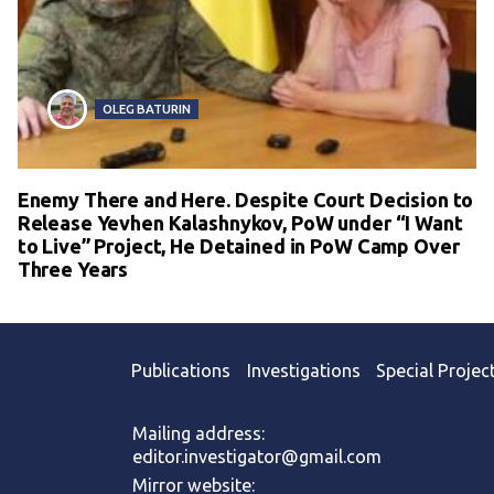
OLEG BATURIN
Enemy There and Here. Despite Court Decision to
Release Yevhen Kalashnykov, PoW under “I Want
to Live” Project, He Detained in PoW Camp Over
Three Years
Publications
Investigations
Special Projec
Mailing address:
editor.investigator@gmail.com
Mirror website: