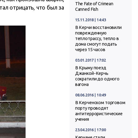
The Fate of Crimean
тал отрицать, что был за
Canned Fish
15.11.2018 | 14:43
В Керчи восстановили
поврежденную
теплотрассу, тепло в
дома смогут подать
через 15 часов
03.01.2017 | 17:02
В Крыму поезд
Джанкой-Керчь
сократили до одного
вагона
08.06.2016 | 10:49
В Керченском торговом
порту проводят
антитеррористические
учения
23.04.2016 | 17:00
Керчане стали