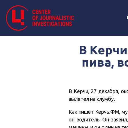
В Керч
пива, в
В Керчи, 27 декабря, о
вылетел на клумбу.
Как пишет
Керчь.ФМ
, м
он водитель. Он заявил
машины, и он один из те