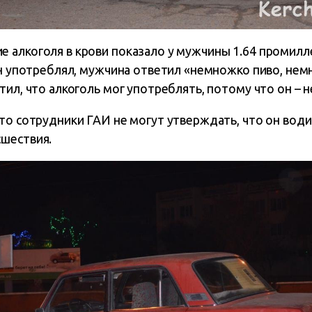
алкоголя в крови показало у мужчины 1.64 промилле
 он употреблял, мужчина ответил «немножко пиво, не
тил, что алкоголь мог употреблять, потому что он – н
то сотрудники ГАИ не могут утверждать, что он води
шествия.