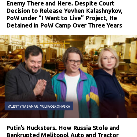
Enemy There and Here. Despite Court
Decision to Release Yevhen Kalashnykov,
PoW under “I Want to Live” Project, He
Detained in PoW Camp Over Three Years
VALENTYNA SAMAR
YULIIA OLKOHVSKA
Putin’s Hucksters. How Russia Stole and
Bankrupted Melitopol Auto and Tractor