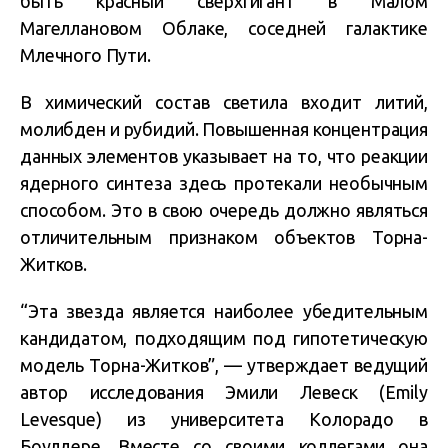
быть красный сверхгигант в Малом
Магеллановом Облаке, соседней галактике
Млечного Пути.
В химический состав светила входит литий,
молибден и рубидий. Повышенная концентрация
данных элементов указывает на то, что реакции
ядерного синтеза здесь протекали необычным
способом. Это в свою очередь должно являться
отличительным признаком объектов Торна-
Житков.
“Эта звезда является наиболее убедительным
кандидатом, подходящим под гипотетическую
модель Торна-Житков”, — утверждает ведущий
автор исследования Эмили Левеск (Emily
Levesque) из университета Колорадо в
Боулдере. Вместе со своими коллегами она