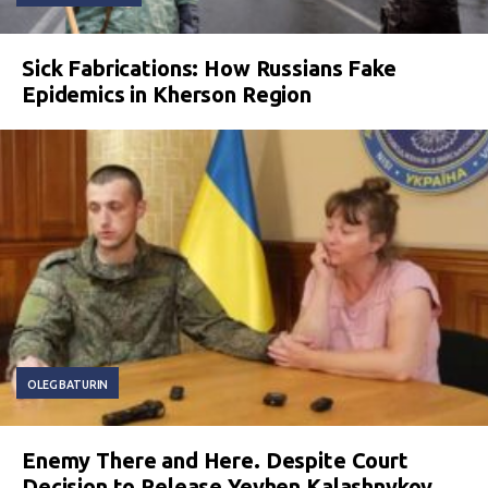
Sick Fabrications: How Russians Fake
Epidemics in Kherson Region
OLEG BATURIN
Enemy There and Here. Despite Court
Decision to Release Yevhen Kalashnykov,