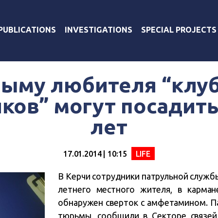
PUBLICATIONS
INVESTIGATIONS
SPECIAL PROJECTS
рыму любителя “клу
ков” могут посадить
лет
17.01.2014 | 10:15
LIFE
В Керчи сотрудники патрульной служб
летнего местного жителя, в карман
обнаружен сверток с амфетамином. П
тюрьмы, сообщили в Секторе связей