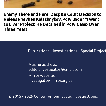
Enemy There and Here. Despite Court Decision to
Release Yevhen Kalashnykov, PoW under “I Want
to Live” Project, He Detained in PoW Camp Over
Three Years
Publications
Investigations
Special Projec
Mailing address:
editor.investigator@gmail.com
Mirror website:
investigator-mirror.org.ua
© 2015 - 2026 Center for journalistic investigations.