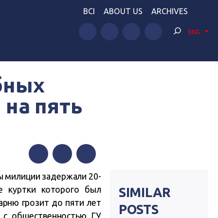
BCI
ABOUT US
ARCHIVES
ENG
бных
 на пять
Facebook
Twitter
Telegram
ы милиции задержали 20-
е куртки которого был
SIMILAR
арню грозит до пяти лет
POSTS
 с общественностью ГУ