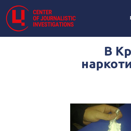
В К
наркоти