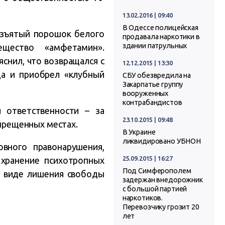
13.02.2016 | 09:40
В Одессе полицейская
изъятый порошок белого
продавала наркотики в
здании патрульных
щество «амфетамин».
снил, что возвращался с
12.12.2015 | 13:30
а и приобрел «клубный
СБУ обезвредила на
Закарпатье группу
вооруженных
контрабандистов
 ответственности – за
23.10.2015 | 09:48
апрещенных местах.
В Украине
ликвидировано УБНОН
вного правонарушения,
25.09.2015 | 16:27
 хранение психотропных
Под Симферополем
 в виде лишения свободы
задержан внедорожник
с большой партией
наркотиков.
Перевозчику грозит 20
лет