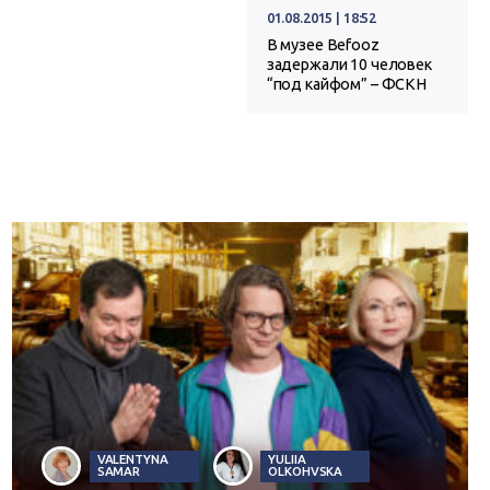
01.08.2015 | 18:52
В музее Befooz
задержали 10 человек
“под кайфом” – ФСКН
VALENTYNA
YULIIA
SAMAR
OLKOHVSKA