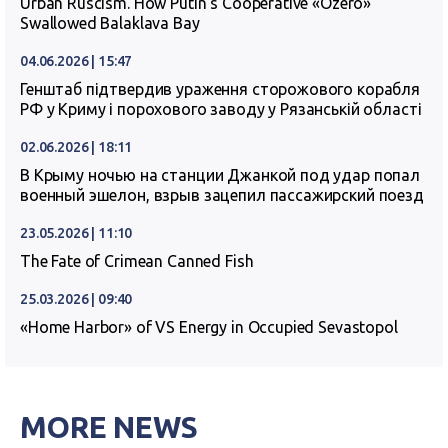
Urban Ruscism. How Putin’s Cooperative «Ozero»
Swallowed Balaklava Bay
04.06.2026 | 15:47
Генштаб підтвердив ураження сторожового корабля
РФ у Криму і порохового заводу у Рязанській області
02.06.2026 | 18:11
В Крыму ночью на станции Джанкой под удар попал
военный эшелон, взрыв зацепил пассажирский поезд
23.05.2026 | 11:10
The Fate of Crimean Canned Fish
25.03.2026 | 09:40
«Home Harbor» of VS Energy in Occupied Sevastopol
MORE NEWS