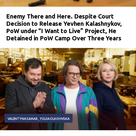
Enemy There and Here. Despite Court
Decision to Release Yevhen Kalashnykov,
PoW under “I Want to Live” Project, He
Detained in PoW Camp Over Three Years
VALENTYNA SAMAR
YULIIA OLKOHVSKA