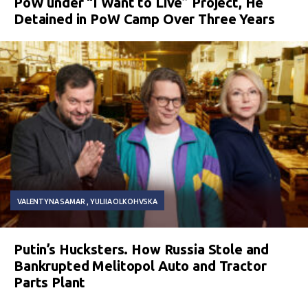
PoW under “I Want to Live” Project, He
Detained in PoW Camp Over Three Years
VALENTYNA SAMAR
YULIIA OLKOHVSKA
Putin’s Hucksters. How Russia Stole and
Bankrupted Melitopol Auto and Tractor
Parts Plant