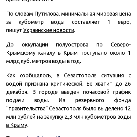
По словам Путилова, минимальная мировая цена
за кубометр воды составляет 1 евро,
пишут
Украинские новости
.
До оккупации полуострова по Северо-
Крымскому каналу в Крым поступало около 1
млрд куб. метров воды в год.
Как сообщалось, в Севастополе
ситу
а
ция с
водой признана критической
. Ее хватит до 26
декабря. В городе введен почасовой график
подачи воды. Из резервного фонда
“правительства” Севастополя было в
ыделено 12
млн рублей на закупку 2,3 млн кубометров воды
в Крыму
.