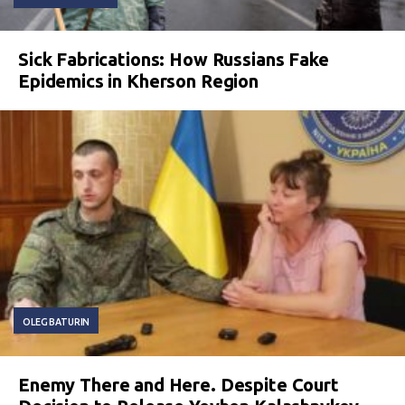
Sick Fabrications: How Russians Fake
Epidemics in Kherson Region
OLEG BATURIN
Enemy There and Here. Despite Court