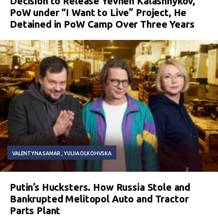
Decision to Release Yevhen Kalashnykov,
PoW under “I Want to Live” Project, He
Detained in PoW Camp Over Three Years
VALENTYNA SAMAR
YULIIA OLKOHVSKA
Putin’s Hucksters. How Russia Stole and
Bankrupted Melitopol Auto and Tractor
Parts Plant