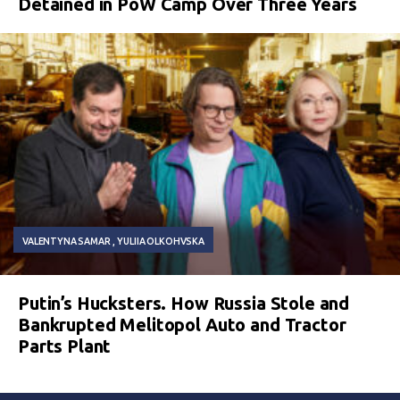
Detained in PoW Camp Over Three Years
VALENTYNA SAMAR
YULIIA OLKOHVSKA
Putin’s Hucksters. How Russia Stole and
Bankrupted Melitopol Auto and Tractor
Parts Plant