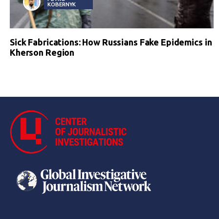
KOBERNYK
Sick Fabrications: How Russians Fake Epidemics in
Kherson Region