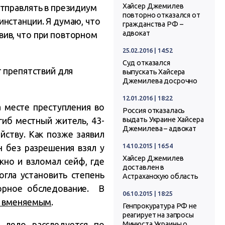
Хайсер Джемилев
отправлять в президиум
повторно отказался от
нстанции. Я думаю, что
гражданства РФ –
адвокат
ив, что при повторном
25.02.2016 | 14:52
Суд отказался
т препятствий для
выпускать Хайсера
Джемилева досрочно
12.01.2016 | 18:22
 месте преступления во
Россия отказалась
гиб местный житель, 43-
выдать Украине Хайсера
Джемилева – адвокат
йству. Как позже заявил
14.10.2015 | 16:54
н без разрешения взял у
Хайсер Джемилев
кно и взломал сейф, где
доставлен в
огла установить степень
Астраханскую область
торное обследование. В
06.10.2015 | 18:25
о вменяемым
.
Генпрокуратура РФ не
реагирует на запросы
 дело расследуется по
Минюста Украины о