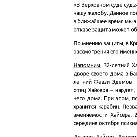
«В Верховном суде судь
нашу жалобу. Данное по
в ближайшее время мы э
отказе защита может обр
По мнению защиты, в Кры
рассмотрения его именн
Напомним
, 32-летний 
дворе своего дома в Ба
летний Февзи Эдемов — 
отец Хайсера – нардеп,
него дома. При этом, п
хранится карабин. Перв
вменяемости Хайсера. 
середине октября психи
Де-юре Хайсер Джемил