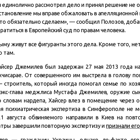
я единолично рассмотрел дело и принял решение не 
становление мы вправе обжаловать в апелляционной и
то обязательно сделаем», — сообщил Полозов, добав
атиться в Европейский суд по правам человека.
му живут все фигуранты этого дела. Кроме того, не
о там.
Хайсер Джемилев был задержан 27 мая 2013 года на
хчисарае. От совершенного им выстрела в голову по
строитель, который иногда помогал семье по хозя
 экс-глава меджлиса Мустафа Джемилев, оружие сы
о словам нардепа, Хайсер влез в помещение через о
ая психиатрическая экспертиза в Симферополе не м
21 августа обвиняемого направили в Киев на пов
атры завершили повторную экспертизу и
признали ег
ев — гражданин Украины, однако де-факто его