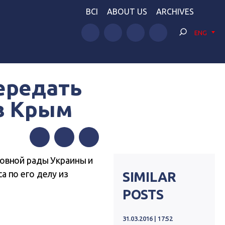
BCI
ABOUT US
ARCHIVES
ENG
ередать
в Крым
Facebook
Twitter
Telegram
овной рады Украины и
 по его делу из
SIMILAR
POSTS
31.03.2016 | 17:52