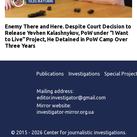
OLEG BATURIN
Enemy There and Here. Despite Court Decision to
Release Yevhen Kalashnykov, PoW under “I Want
to Live” Project, He Detained in PoW Camp Over
Three Years
Publications
Investigations
Special Projec
Mailing address:
editor.investigator@gmail.com
Mirror website:
investigator-mirror.org.ua
© 2015 - 2026 Center for journalistic investigations.