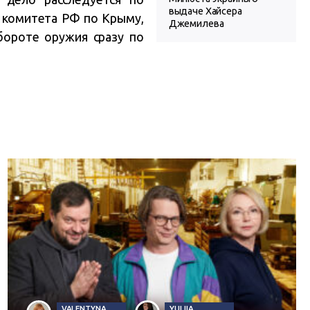
выдаче Хайсера
 комитета РФ по Крыму,
Джемилева
бороте оружия сразу по
VALENTYNA
YULIIA