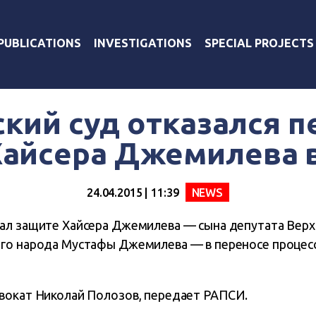
PUBLICATIONS
INVESTIGATIONS
SPECIAL PROJECTS
ский суд отказался п
Хайсера Джемилева 
24.04.2015 | 11:39
NEWS
ал защите Хайсера Джемилева — сына депутата Верх
го народа Мустафы Джемилева — в переносе процесса
вокат Николай Полозов
,
передает
РАПСИ
.