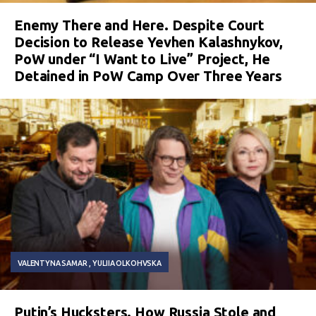
Enemy There and Here. Despite Court
Decision to Release Yevhen Kalashnykov,
PoW under “I Want to Live” Project, He
Detained in PoW Camp Over Three Years
VALENTYNA SAMAR
YULIIA OLKOHVSKA
Putin’s Hucksters. How Russia Stole and