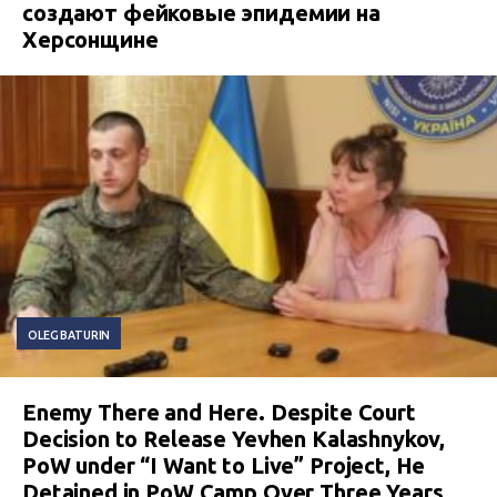
создают фейковые эпидемии на
Херсонщине
OLEG BATURIN
Enemy There and Here. Despite Court
Decision to Release Yevhen Kalashnykov,
PoW under “I Want to Live” Project, He
Detained in PoW Camp Over Three Years