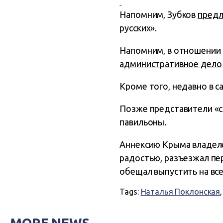
Напомним, Зубков
пред
русских».
Напомним, в отношении 
административное дело
Кроме того, недавно в с
Позже представители 
павильоны.
Аннексию Крыма владеле
радостью, разъезжал пе
обещал выпустить на вс
Tags:
Наталья Поклонская
MORE NEWS