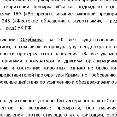
а территории зоопарка «Сказка» подпадают под п
ьями 169 («Воспрепятствование законной предпр
), 245 («Жестокое обращение с животными», – ре
– ред.) УК РФ.
явлении
О.Зубкова
, за 20 лет существования 
ганы, в том числе и прокуратуру, неоднократно 
овести проверку этого заведения. «За все указа
 органами прокуратуры и другими организация
нию и состоянию животных, однако не было ни 
представителей прокуратуры Крыма, по требованию 
вольные действия по усыплению и обездвиживанию ж
я на длительные уговоры бухгалтера зоопарка «Ска
ментов на вводимые препараты, без наличи
оставления соответствующего акта фиксации, осо