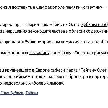
ложил
поставить в Симферополе памятник «Путину —
директора сафари-парка «Тайган» Олега
Зубкова воз
за нарушения законодательства в области содержан
афари-парк к Зубкову приехала
комиссия
из-за жалоб н
«самообороны»
заявились
к зоопарку «Сказка», присма
ц крупнейшего в Европе сафари-парка «Тайган» Олег 
ред российскими телеканалами на бронетранспортере
ех недовольных «боевых львов».
,
Олег Зубков
,
Тайган