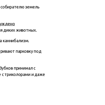
 собирателю земель
буждено
ия диких животных.
а каннибализм.
тривают парковку под
Зубков принимал с
 с триколорами и даже