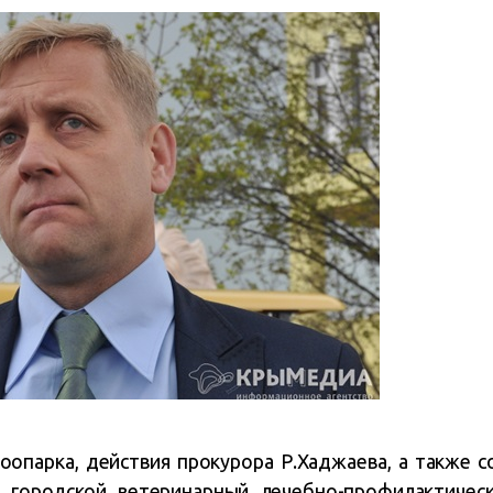
оопарка, действия прокурора Р.Хаджаева, а также 
 городской ветеринарный лечебно-профилактичес