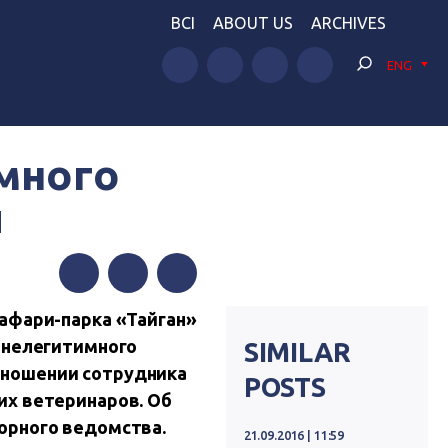
BCI
ABOUT US
ARCHIVES
ENG
много
и
Facebook
Twitter
Telegram
сафари-парка «Тайган»
 нелегитимного
SIMILAR
тношении сотрудника
POSTS
их ветеринаров. Об
орного ведомства.
21.09.2016 | 11:59