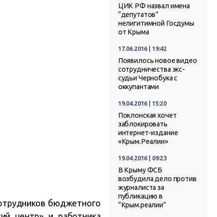
ЦИК РФ назвал имена
“депутатов”
нелигитимной Госдумы
от Крыма
17.06.2016 | 19:42
Появилось новое видео
сотрудничества экс-
судьи Чернобука с
оккупантами
19.04.2016 | 15:20
Поклонская хочет
заблокировать
интернет-издание
«Крым.Реалии»
19.04.2016 | 09:23
В Крыму ФСБ
возбудила дело против
журналиста за
публикацию в
сотрудников бюджетного
“Крым.реалии”
кий центр» и работника