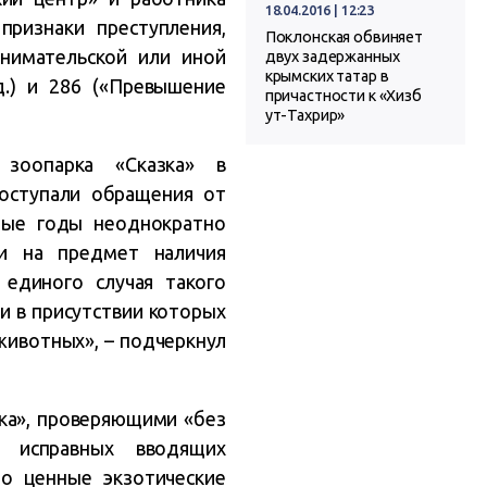
18.04.2016 | 12:23
ризнаки преступления,
Поклонская обвиняет
инимательской или иной
двух задержанных
крымских татар в
д.) и 286 («Превышение
причастности к «Хизб
ут-Тахрир»
зоопарка «Сказка» в
поступали обращения от
нные годы неоднократно
ми на предмет наличия
единого случая такого
и в присутствии которых
ивотных», – подчеркнул
зка», проверяющими «без
я исправных вводящих
бо ценные экзотические