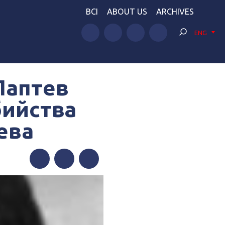
BCI
ABOUT US
ARCHIVES
ENG
Лаптев
бийства
ева
Facebook
Twitter
Telegram