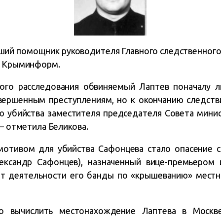
ий помощник руководителя Главного следственного
т Крыминформ.
ого расследования обвиняемый Лаптев поначалу л
вершенным преступлениям, но к окончанию следств
ию убийства заместителя председателя Совета мини
 – отметила Беликова.
мотивом для убийства Сафонцева стало опасение с
ександр Сафонцев), назначенный вице-премьером 
ет деятельности его банды по «крышеванию» местн
то вычислить местонахождение Лаптева в Моск