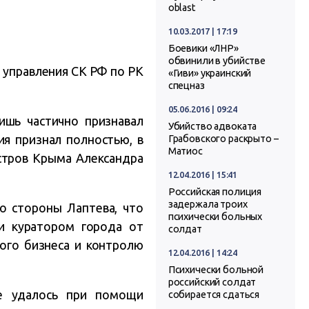
oblast
10.03.2017 | 17:19
Боевики «ЛНР»
обвинили в убийстве
 управления СК РФ по РК
«Гиви» украинский
спецназ
05.06.2016 | 09:24
ишь частично признавал
Убийство адвоката
ия признал полностью, в
Грабовского раскрыто –
Матиос
стров Крыма Александра
12.04.2016 | 15:41
Российская полиция
задержала троих
о стороны Лаптева, что
психически больных
и куратором города от
солдат
ого бизнеса и контролю
12.04.2016 | 14:24
Психически больной
российский солдат
ве удалось при помощи
собирается сдаться