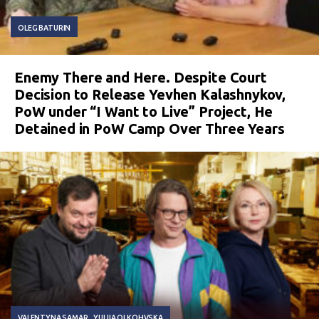
OLEG BATURIN
Enemy There and Here. Despite Court
Decision to Release Yevhen Kalashnykov,
PoW under “I Want to Live” Project, He
Detained in PoW Camp Over Three Years
VALENTYNA SAMAR
YULIIA OLKOHVSKA