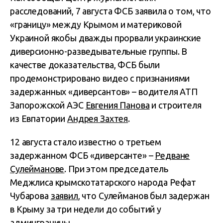
расследований, 7 августа ФСБ заявила о том, что
«границу» между Крымом и материковой
Украиной якобы дважды прорвали украинские
диверсионно-разведывательные группы. В
качестве доказательства, ФСБ были
продемонстрировано видео с признаниями
задержанных «диверсантов» – водителя АТП
Запорожской АЭС
Евгения Панова
и строителя
из Евпатории
Андрея Захтея
.
12 августа стало известно о третьем
задержанном ФСБ «диверсанте» –
Редване
Сулейманове
. При этом председатель
Меджлиса крымскотатарского народа Рефат
Чубарова
заявил
, что Сулейманов был задержан
в Крыму за три недели до событий у
админграницы.