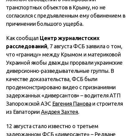
транспортных объектов в Крыму, но не
согласился с предъявленным ему обвинением в
причинении большого ущерба.
Как сообщал
Центр журналистских
расследований
, 7 августа ФСБ заявила о том,
что «границу» между Крымом и материковой
Украиной якобы дважды прорвали украинские
диверсионно-разведывательные группы. В
качестве доказательства, ФСБ были
продемонстрировано видео с признаниями
задержанных «диверсантов» – водителя АТП
Запорожской АЭС
Евгения Панова
и строителя
из Евпатории
Андрея Захтея
.
12 августа стало известно о третьем
задержанном ФСБ «диверсанте» –
Редване