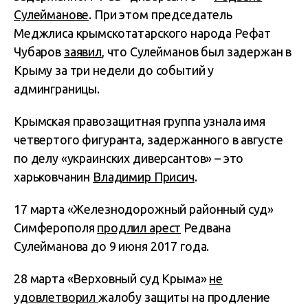
Сулейманове
. При этом председатель
Меджлиса крымскотатарского народа Рефат
Чубаров
заявил
, что Сулейманов был задержан в
Крыму за три недели до событий у
админграницы.
Крымская правозащитная группа узнала имя
четвертого фигуранта, задержанного в августе
по делу «украинских диверсантов» – это
харьковчанин
Владимир Присич
.
17 марта «Железнодорожный районный суд»
Симферополя
продлил арест
Редвана
Сулейманова до 9 июня 2017 года.
28 марта «Верховный суд Крыма»
не
удовлетворил
жалобу защиты на продление