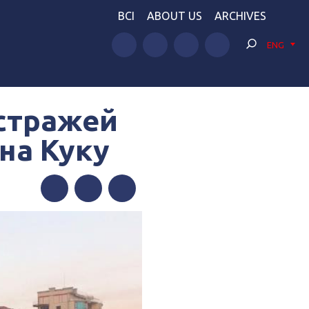
BCI
ABOUT US
ARCHIVES
ENG
 стражей
на Куку
Facebook
Twitter
Telegram