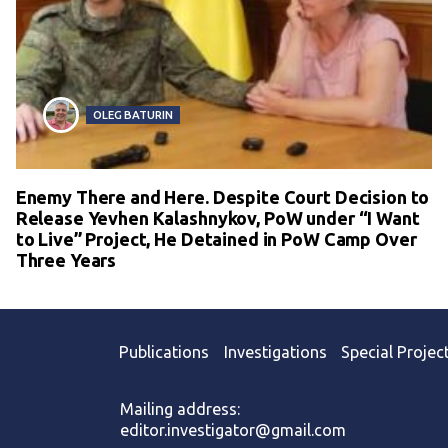
OLEG BATURIN
Enemy There and Here. Despite Court Decision to
Release Yevhen Kalashnykov, PoW under “I Want
to Live” Project, He Detained in PoW Camp Over
Three Years
Publications
Investigations
Special Projec
Mailing address:
editor.investigator@gmail.com