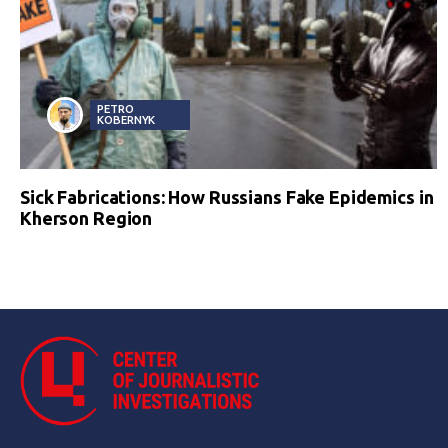
PETRO
KOBERNYK
Sick Fabrications: How Russians Fake Epidemics in
Kherson Region