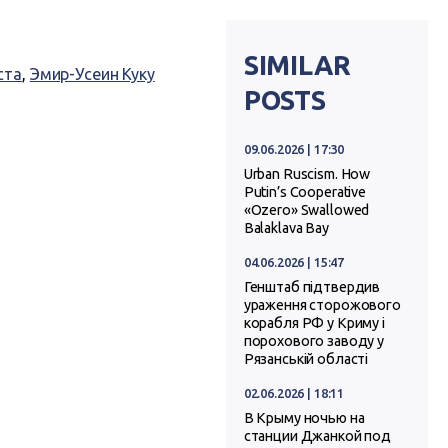
SIMILAR
ста
,
Эмир-Усеин Куку
POSTS
09.06.2026 | 17:30
Urban Ruscism. How
Putin’s Cooperative
«Ozero» Swallowed
Balaklava Bay
04.06.2026 | 15:47
Генштаб підтвердив
ураження сторожового
корабля РФ у Криму і
порохового заводу у
Рязанській області
02.06.2026 | 18:11
В Крыму ночью на
станции Джанкой под