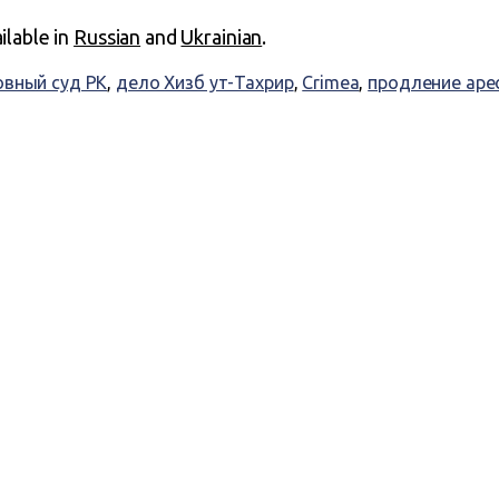
ailable in
Russian
and
Ukrainian
.
овный суд РК
,
дело Хизб ут-Тахрир
,
Crimea
,
продление аре