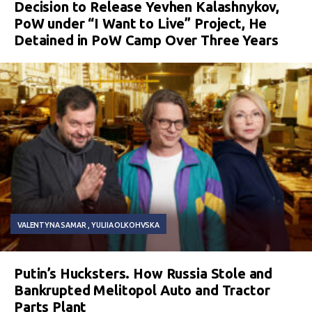
Decision to Release Yevhen Kalashnykov,
PoW under “I Want to Live” Project, He
Detained in PoW Camp Over Three Years
VALENTYNA SAMAR
YULIIA OLKOHVSKA
Putin’s Hucksters. How Russia Stole and
Bankrupted Melitopol Auto and Tractor
Parts Plant